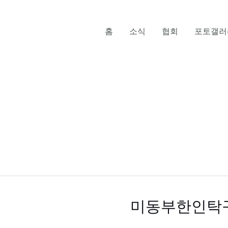
홈
소식
협회
포토갤러
미동부한인탁
미
동