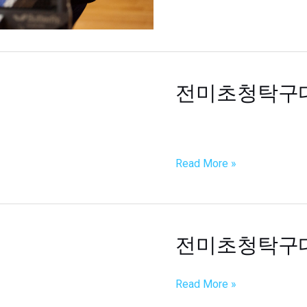
전미초청탁구
전
미
초
청
탁
Read More »
구
대
회
전미초청탁구
전
미
초
Read More »
청