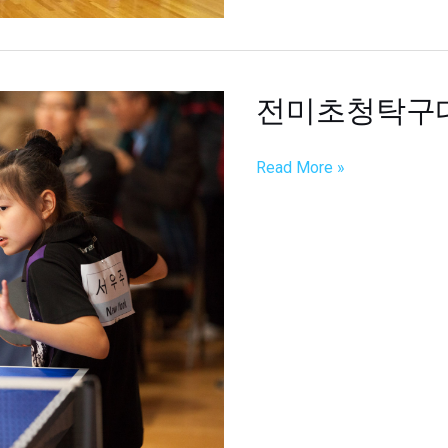
전미초청탁구
전
미
초
Read More »
청
탁
구
대
회