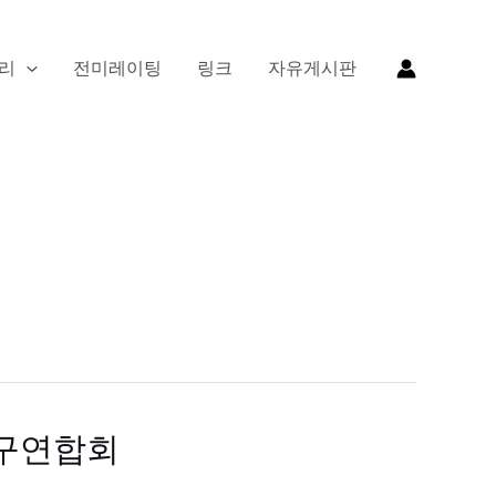
리
전미레이팅
링크
자유게시판
구연합회