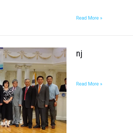
부
한
인
Read More »
탁
구
연
합
nj
nj
회
Read More »