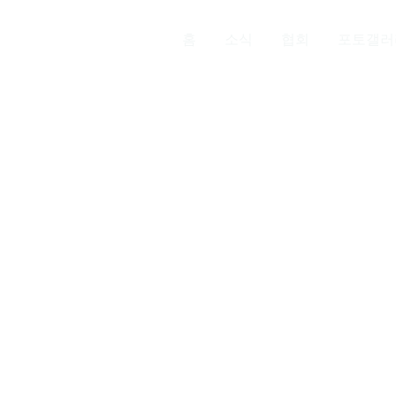
홈
소식
협회
포토갤러
Links