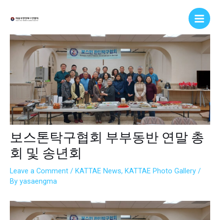
Skip
Post
Main
to
navigation
Men
content
보스톤탁구협회 부부동반 연말 총
회 및 송년회
Leave a Comment
/
KATTAE News
,
KATTAE Photo Gallery
/
By
yasaengma