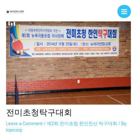
Skip
Post
Main
to
navigation
Men
content
전미초청탁구대회
Leave a Comment
/
제2회 전미초청 한인친선 탁구대회
/ By
lojecorp