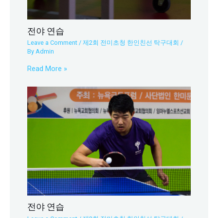
전야 연습
Leave a Comment
/
제2회 전미초청 한인친선 탁구대회
/
By
Admin
Read More »
전야 연습