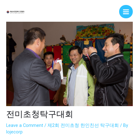
Skip
Post
Main
to
navigation
Men
content
전미초청탁구대회
Leave a Comment
/
제2회 전미초청 한인친선 탁구대회
/ By
lojecorp