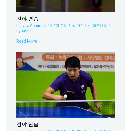
전야 연습
Leave a Comment
/
제2회 전미초청 한인친선 탁구대회
/
By
Admin
Read More »
전야 연습