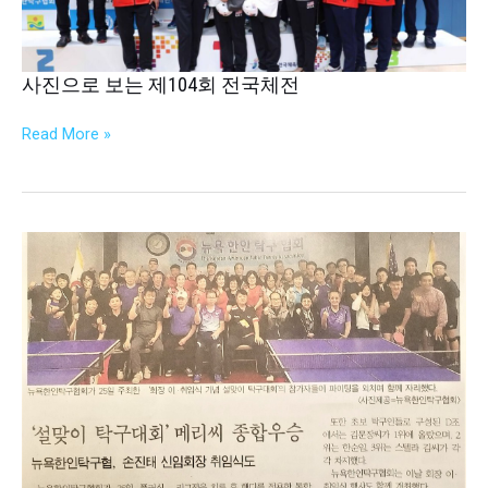
104
회
전
국
사진으로 보는 제104회 전국체전
체
전
Read More »
뉴
욕
탁
구
협
회
회
장
이,
취