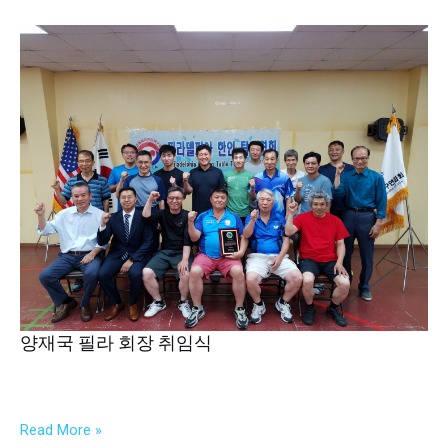
식
양
재
국
필
라
회
장
취
임
식
양재국 필라 회장 취임식
Read More »