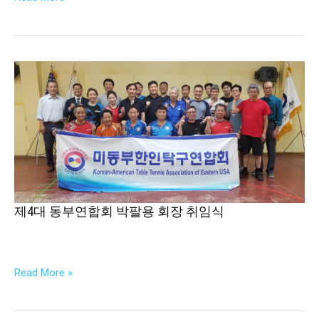
제
4
대
동
부
연
합
회
박
제4대 동부연합회 박팔용 회장 취임식
팔
용
회
Read More »
장
취
임