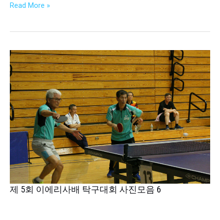
Read More »
음
7
제
5
회
이
에
리
사
배
탁
구
대
회
제 5회 이에리사배 탁구대회 사진모음 6
사
진