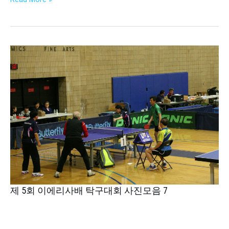
부
연
합
회
제
장
5
선
회
출
이
에
리
사
배
탁
구
대
회
제 5회 이에리사배 탁구대회 사진모음 7
사
진
모