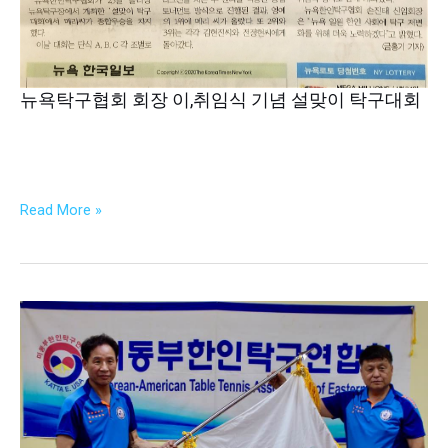
임
식
기
념
뉴욕탁구협회 회장 이,취임식 기념 설맞이 탁구대회
설
맞
이
탁
구
Read More »
대
회
필
라
협
회
초
청