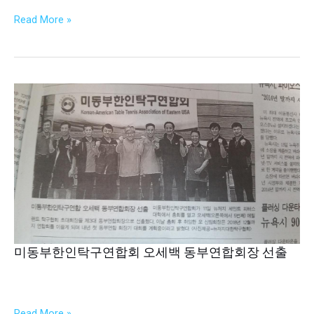
Read More »
미
동
부
한
인
탁
구
연
합
회
미동부한인탁구연합회 오세백 동부연합회장 선출
오
세
​​​​​​​ ​​​​​​​ ​​​​​​​
백
동
Read More »