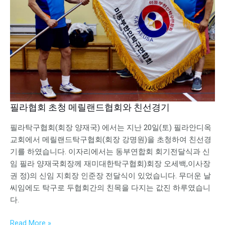
메
릴
랜
드
협
회
와
친
선
필라협회 초청 메릴랜드협회와 친선경기
경
기
필라탁구협회(회장 양재국) 에서는 지난 20일(토) 필라안디옥
교회에서 메릴랜드탁구협회(회장 강명원)을 초청하여 친선경
기를 하였습니다. 이자리에서는 동부연합회 회기전달식과 신
임 필라 양재국회장께 재미대한탁구협회)회장 오세백,이사장
권 정)의 신임 지회장 인준장 전달식이 있었습니다. 무더운 날
씨임에도 탁구로 두협회간의 친목을 다지는 값진 하루였습니
다.
Read More »