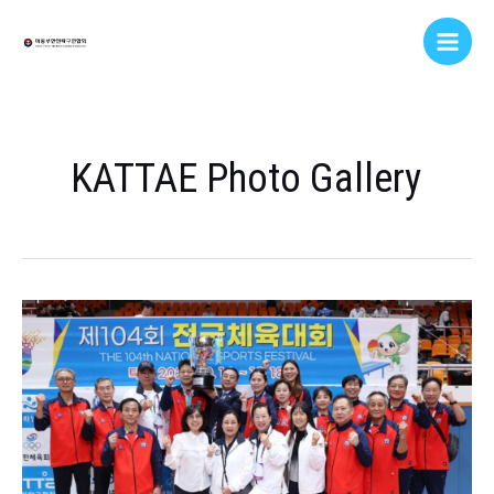
Skip
Post
Main
to
pagination
Men
content
KATTAE Photo Gallery
사
진
으
로
보
는
제