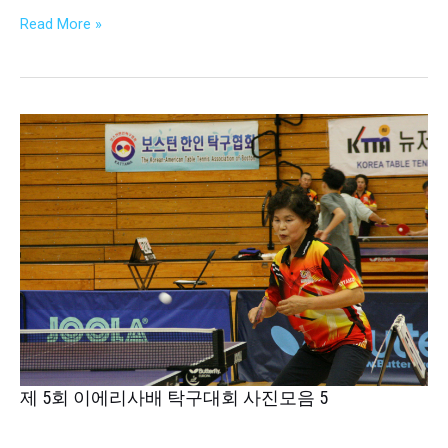
모
Read More »
음
6
제
5
회
이
에
리
사
배
탁
구
대
회
제 5회 이에리사배 탁구대회 사진모음 5
사
진