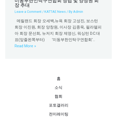
미동부한인탁구연합회 창립 및 양창원 회
장 추대
Leave a Comment
/
KATTAE News
/ By
Admin
메릴랜드 회장 오세백,뉴욕 회장 고성진, 보스턴
회장 이진원, 회장 양창원, 이사장 김종욱, 필라델피
아 회장 문선희, 뉴저지 회장 제영신, 워싱턴 D.C.대
표(앞줄왼쪽부터) '미동부한인탁구연합회'…
Read More »
홈
소식
협회
포토갤러리
전미레이팅