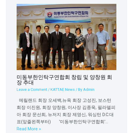
미동부한인탁구연합회 창립 및 양창원 회
장 추대
Leave a Comment
/
KATTAE News
/ By
Admin
메릴랜드 회장 오세백,뉴욕 회장 고성진, 보스턴
회장 이진원, 회장 양창원, 이사장 김종욱, 필라델피
아 회장 문선희, 뉴저지 회장 제영신, 워싱턴 D.C.대
표(앞줄왼쪽부터) '미동부한인탁구연합회'…
Read More »