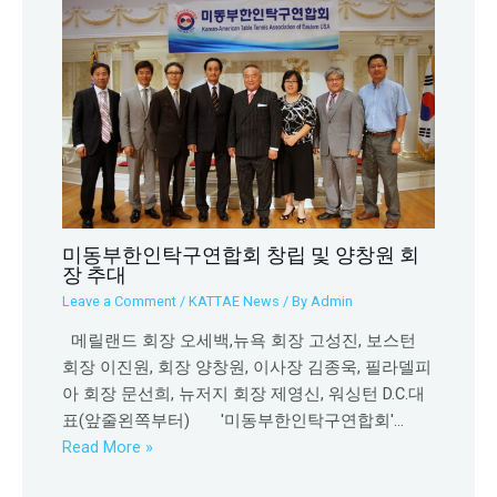
미동부한인탁구연합회 창립 및 양창원 회
장 추대
Leave a Comment
/
KATTAE News
/ By
Admin
메릴랜드 회장 오세백,뉴욕 회장 고성진, 보스턴
회장 이진원, 회장 양창원, 이사장 김종욱, 필라델피
아 회장 문선희, 뉴저지 회장 제영신, 워싱턴 D.C.대
표(앞줄왼쪽부터) '미동부한인탁구연합회'…
Read More »