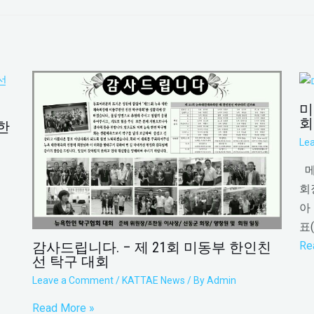
미
회
한
Le
메
회
아
표
Re
감사드립니다. – 제 21회 미동부 한인친
선 탁구 대회
Leave a Comment
/
KATTAE News
/ By
Admin
Read More »